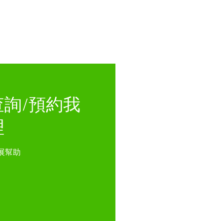
詢/預約我
理
展幫助