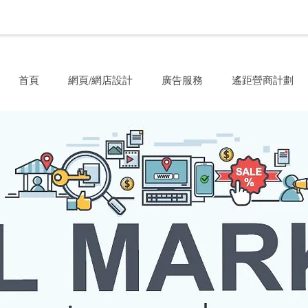
首頁
網頁/網店設計
廣告服務
遙距營商計劃